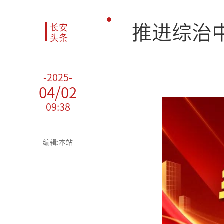
推进综治
长安
头条
-2025-
04/02
09:38
编辑:本站