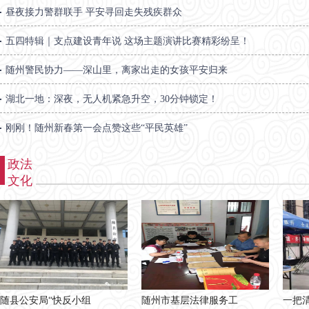
昼夜接力警群联手 平安寻回走失残疾群众
五四特辑｜支点建设青年说 这场主题演讲比赛精彩纷呈！
随州警民协力——深山里，离家出走的女孩平安归来
湖北一地：深夜，无人机紧急升空，30分钟锁定！
刚刚！随州新春第一会点赞这些“平民英雄”
政法
文化
随县公安局“快反小组
随州市基层法律服务工
一把