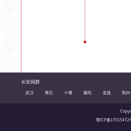
长安网群
武汉
黄石
十堰
襄阳
宜昌
荆州
Copy
鄂ICP备17015472号