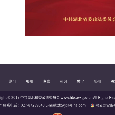
荆门
鄂州
孝感
黄冈
咸宁
随州
恩
right © 2017 中共湖北省委政法委员会 www.hbcaw.gov.cn All Rights Res
 联系电话：027-87239043 E-mail:zfxwjc@sina.com
鄂公网安备42