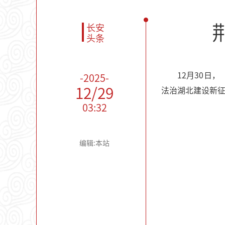
长安
头条
12月30日
-2025-
12/29
法治湖北建设新
03:32
编辑:本站