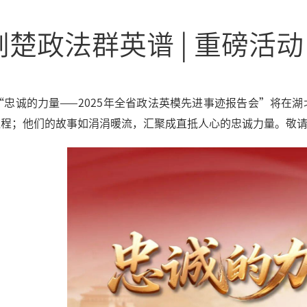
荆楚政法群英谱 | 重磅活
，“忠诚的力量——2025年全省政法英模先进事迹报告会”将
征程；他们的故事如涓涓暖流，汇聚成直抵人心的忠诚力量。敬