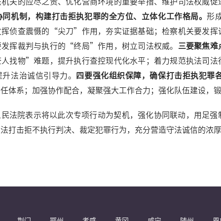
法机关的应尽之责、优化营商环境的重要举措、维护司法权威促
协同机制，构建打击拒执犯罪的全方位、立体化工作格局。
形
发挥侦查震慑的“尖刀”作用，夯实证据基础；检察机关要发挥
要发挥裁判与执行的“终局”作用，树立司法权威。
三要聚焦难
查人找物”难题，提升执行查控现代化水平；着力规范执法司法
提升法治诚信引导力。
四要强化组织保障，确保打击拒执犯罪
责任体系；加强协作配合，凝聚强大工作合力；强化队伍建设，
人民法院表示将以此次专项行动为契机，强化协同联动，用足强
依法打击拒不执行判决、裁定犯罪行为，充分营造守法诚信的浓
荆门
鄂州
孝感
黄冈
咸宁
随州
恩