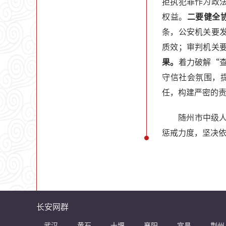
拒执犯罪作为政
权益。
二要健全
条，公安机关要
质效；审判机关
果。
着力破解“
守信社会氛围，
任，构建严密的
随州市中级
惩戒力度，坚决
长安网群
武汉
黄石
十堰
襄阳
宜昌
荆州