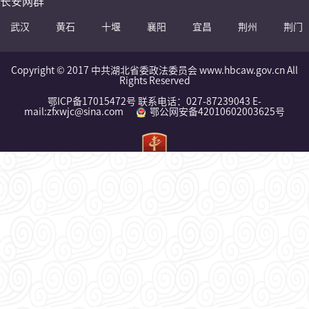
长安网群
武汉
黄石
十堰
襄阳
宜昌
荆州
荆门
Copyright © 2017 中共湖北省委政法委员会 www.hbcaw.gov.cn All
Rights Reserved
鄂ICP备17015472号 联系电话：027-87239043 E-
mail:zfxwjc@sina.com
鄂公网安备42010602003625号