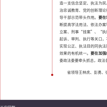
造一支信念坚定、执法为民
治忠诚教育、党的创新理论
导干部示范带头作用。
要在
断提高学法用法、依法办案
立案、刑事“挂案”、“执
起诉、审判、执行等关口，
实现公正、执法目的同执法
效果的有机统一。
要在加强
委政法委要牵头抓总，政法
省领导王林虎、彭勇、