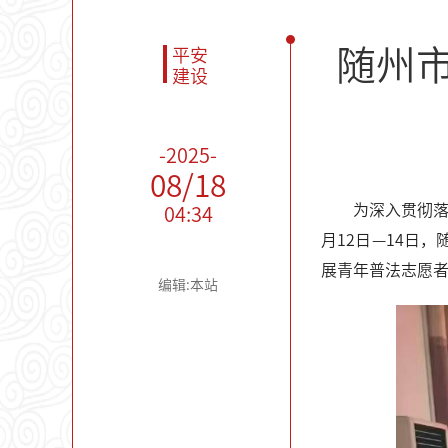
随州
平安
建设
-2025-
08/18
为深入贯彻
04:34
月12日—14日
展青年普法志愿
编辑:本站